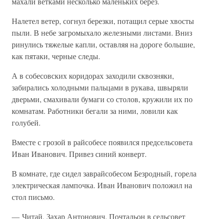
махали ветками несколько маленьких берез.
Налетел ветер, согнул березки, потащил серые хвосты
пыли. В небе загромыхало железными листами. Вниз
ринулись тяжелые капли, оставляя на дороге большие,
как пятаки, черные следы.
А в собесовских коридорах заходили сквозняки,
забирались холодными пальцами в рукава, швыряли
дверьми, смахивали бумаги со столов, кружили их по
комнатам. Работники бегали за ними, ловили как
голубей.
Вместе с грозой в райсобесе появился предсельсовета
Иван Иванович. Привез синий конверт.
В комнате, где сидел заврайсобесом Безродный, горела
электрическая лампочка. Иван Иванович положил на
стол письмо.
— Читай, Захар Антонович. Почтальон в сельсовет