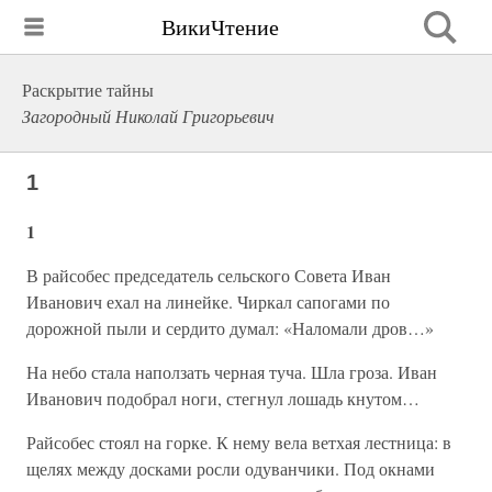
ВикиЧтение
Раскрытие тайны
Загородный Николай Григорьевич
1
1
В райсобес председатель сельского Совета Иван
Иванович ехал на линейке. Чиркал сапогами по
дорожной пыли и сердито думал: «Наломали дров…»
На небо стала наползать черная туча. Шла гроза. Иван
Иванович подобрал ноги, стегнул лошадь кнутом…
Райсобес стоял на горке. К нему вела ветхая лестница: в
щелях между досками росли одуванчики. Под окнами