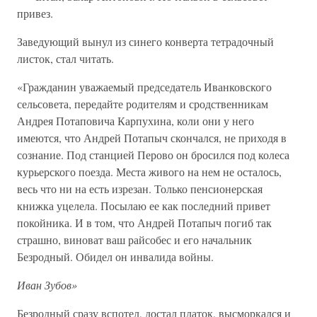
привез.
Заведующий вынул из синего конверта тетрадочный
листок, стал читать.
«Гражданин уважаемый председатель Иванковского
сельсовета, передайте родителям и сродственникам
Андрея Потаповича Карпухина, коли они у него
имеются, что Андрей Потапыч скончался, не приходя в
сознание. Под станцией Перово он бросился под колеса
курьерского поезда. Места живого на нем не осталось,
весь что ни на есть изрезан. Только пенсионерская
книжка уцелела. Посылаю ее как последний привет
покойника. И в том, что Андрей Потапыч погиб так
страшно, виноват ваш райсобес и его начальник
Безродный. Обидел он инвалида войны.
Иван Зубов»
Безродный сразу вспотел, достал платок, высморкался и