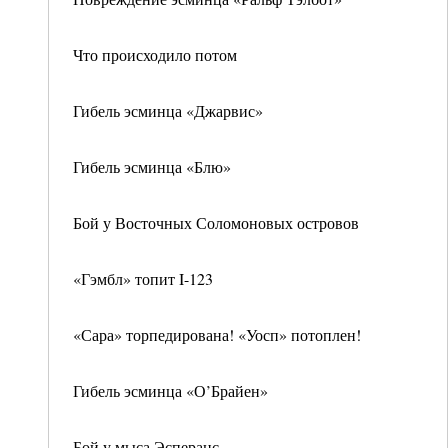
Что происходило потом
Гибель эсминца «Джарвис»
Гибель эсминца «Блю»
Бой у Восточных Соломоновых островов
«Гэмбл» топит I-123
«Сара» торпедирована! «Уосп» потоплен!
Гибель эсминца «О’Брайен»
Бой у мыса Эсперанс