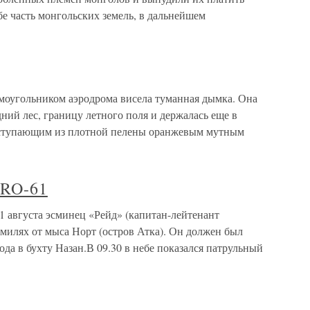
бе часть монгольских земель, в дальнейшем
моугольником аэродрома висела туманная дымка. Она
дний лес, границу летного поля и держалась еще в
выступающим из плотной пелены оранжевым мутным
 RO-61
1 августа эсминец «Рейд» (капитан-лейтенант
милях от мыса Норт (остров Атка). Он должен был
да в бухту Назан.В 09.30 в небе показался патрульный