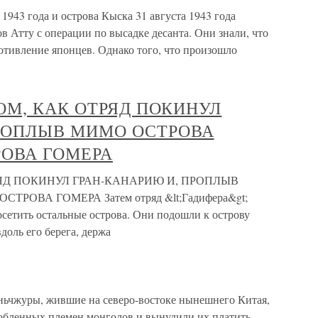
1943 года и острова Кыска 31 августа 1943 года
 Атту с операции по высадке десанта. Они знали, что
отивление японцев. Однако того, что произошло
О ТОМ, КАК ОТРЯД ПОКИНУЛ
РОПЛЫВ МИМО ОСТРОВА
РОВА ГОМЕРА
 ОТРЯД ПОКИНУЛ ГРАН-КАНАРИЮ И, ПРОПЛЫВ
РОВА ГОМЕРА Затем отряд &lt;Гадифера&gt;
посетить остальные острова. Они подошли к острову
доль его берега, держа
ньчжуры, жившие на северо-востоке нынешнего Китая,
обленных племен монголов и вынудили их платить