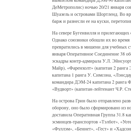
ДеМетрополис) ночью 20/21 января со
Шуазель и островами Шортленд. Во вр
барж и разнесли ее на куски, перетопи
На севере Бугенвилля и прилегающих 
Однако союзники обошли их во время 
превратились в мишени для учебных с
января Оперативное Соединение 38 об
эскадры контр-адмирала У.Л. Эйнсуор
Майр), «Фаренхолт» (капитан 2 ранга
капитана 1 ранга У. Симсона, «Лэнсда
командира ДЭМ-24 капитана 2 ранга Ф.
«Вудворт» (капитан-лейтенант Ч.Р. Ст
На острова Грин было отправлено раз
оборону, оно было сформировано из н
доставила Оперативная Группа 31.8 кап
эсминцев-транспортов «Тэлбот», «Уот
«Фуллэм», «Беннет», «Гест» и «Хадсон