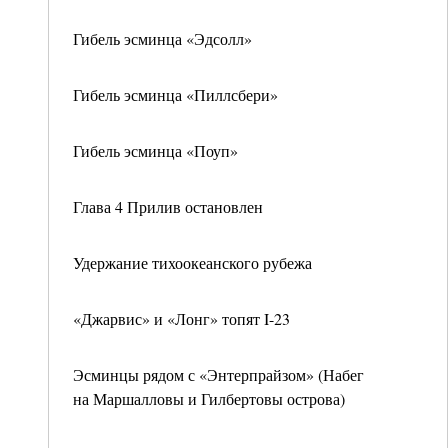
Гибель эсминца «Эдсолл»
Гибель эсминца «Пиллсбери»
Гибель эсминца «Поуп»
Глава 4 Прилив остановлен
Удержание тихоокеанского рубежа
«Джарвис» и «Лонг» топят I-23
Эсминцы рядом с «Энтерпрайзом» (Набег
на Маршалловы и Гилбертовы острова)