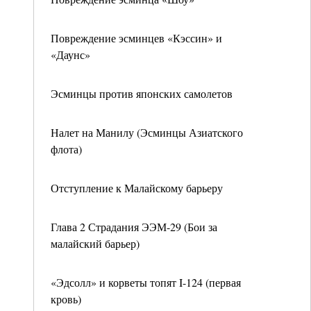
Повреждение эсминцев «Кэссин» и
«Даунс»
Эсминцы против японских самолетов
Налет на Манилу (Эсминцы Азиатского
флота)
Отступление к Малайскому барьеру
Глава 2 Страдания ЭЭМ-29 (Бои за
малайский барьер)
«Эдсолл» и корветы топят I-124 (первая
кровь)