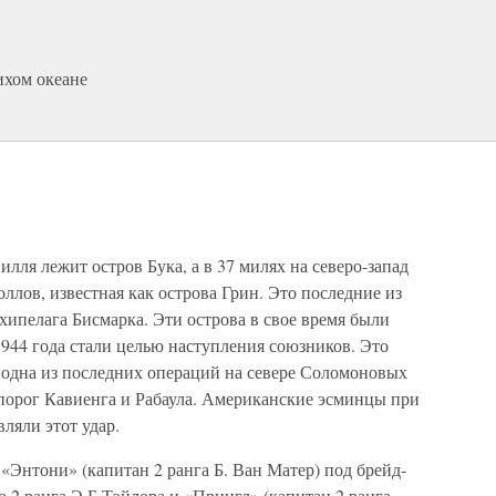
ихом океане
лля лежит остров Бука, а в 37 милях на северо-запад
ллов, известная как острова Грин. Это последние из
ипелага Бисмарка. Эти острова в свое время были
944 года стали целью наступления союзников. Это
 одна из последних операций на севере Соломоновых
 порог Кавиенга и Рабаула. Американские эсминцы при
ляли этот удар.
«Энтони» (капитан 2 ранга Б. Ван Матер) под брейд-
2 ранга Э.Б Тэйлора и «Прингл» (капитан 2 ранга