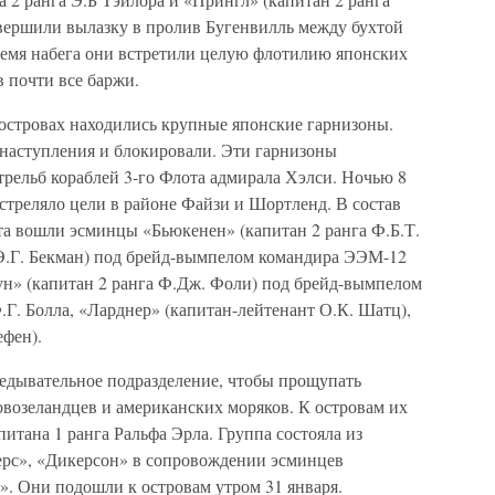
вершили вылазку в пролив Бугенвилль между бухтой
емя набега они встретили целую флотилию японских
в почти все баржи.
островах находились крупные японские гарнизоны.
наступления и блокировали. Эти гарнизоны
трельб кораблей 3-го Флота адмирала Хэлси. Ночью 8
стреляло цели в районе Файзи и Шортленд. В состав
та вошли эсминцы «Бьюкенен» (капитан 2 ранга Ф.Б.Т.
 Э.Г. Бекман) под брейд-вымпелом командира ЭЭМ-12
ун» (капитан 2 ранга Ф.Дж. Фоли) под брейд-вымпелом
Г. Болла, «Ларднер» (капитан-лейтенант О.К. Шатц),
ефен).
ведывательное подразделение, чтобы прощупать
овозеландцев и американских моряков. К островам их
итана 1 ранга Ральфа Эрла. Группа состояла из
ерс», «Дикерсон» в сопровождении эсминцев
». Они подошли к островам утром 31 января.