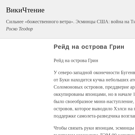
ВикиЧтение
Сильнее «божественного ветра». Эсминцы США: война на Т
Роско Теодор
Рейд на острова Грин
Рейд на острова Грин
У северо-западной оконечности Бугенви
от Буки находится кучка небольших ато
Соломоновых островов, преддверие арх
оккупированы японцами, но в начале 1
было своеобразное мини-наступление,
островов, которое выводило Хэлси на
поддержке самолета-разведчика возглав
Чтобы связать руки японцам, эсминцы 
вымпелом командира ДЭМ-90 капитана 