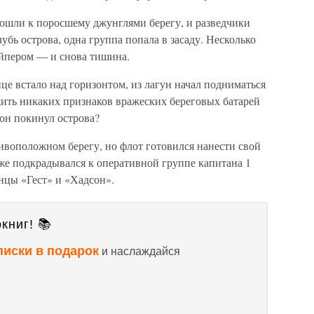
ошли к поросшему джунглями берегу, и разведчики
убь острова, одна группа попала в засаду. Несколько
айпером — и снова тишина.
це встало над горизонтом, из лагун начал подниматься
ужить никаких признаков вражеских береговых батарей
он покинул острова?
ивоположном берегу, но флот готовился нанести свой
уже подкрадывался к оперативной группе капитана 1
инцы «Гест» и «Хадсон».
книг! 📚
писки в подарок
и наслаждайся