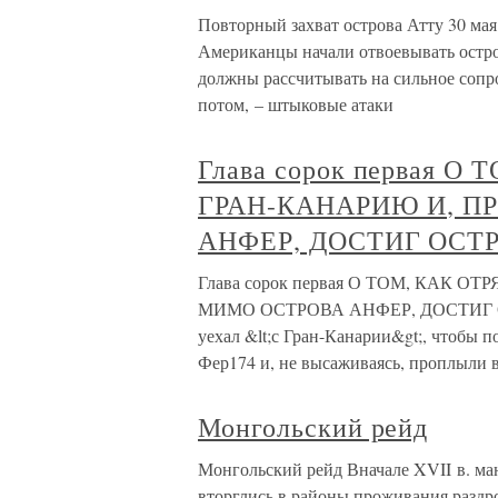
Повторный захват острова Атту 30 мая 
Американцы начали отвоевывать остров
должны рассчитывать на сильное сопр
потом, – штыковые атаки
Глава сорок первая 
ГРАН-КАНАРИЮ И, П
АНФЕР, ДОСТИГ ОСТ
Глава сорок первая О ТОМ, КАК
МИМО ОСТРОВА АНФЕР, ДОСТИГ ОСТ
уехал &lt;с Гран-Канарии&gt;, чтобы 
Фер174 и, не высаживаясь, проплыли в
Монгольский рейд
Монгольский рейд Вначале XVII в. ма
вторглись в районы проживания раздр