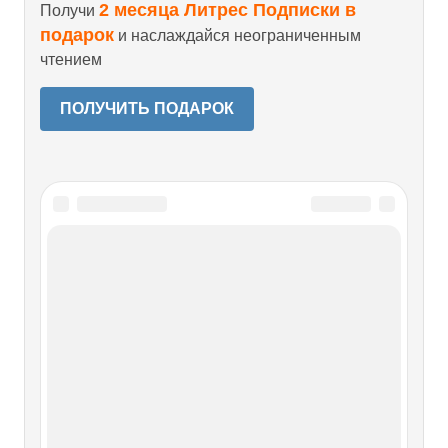
2 месяца Литрес Подписки в
Получи
подарок
и наслаждайся неограниченным
чтением
ПОЛУЧИТЬ ПОДАРОК
Читайте также
ГЛАВА ПЕРВАЯ
ГЛАВА ПЕРВАЯ 1Шло на убыль короткое северное лето.
Тепло, которое еще недавно обволакивало густой парной
духотою тайги, незаметно таяло и куда-то исчезало,
словно его никогда и не было. Ночи стали пронзительно