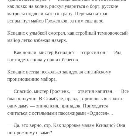
как ловко на волне, рискуя удариться о борт, русские
матросы подвели катер к трапу. Первым на трап
вспрыгнул майор Гроженков, за ним еще двое.
Ксиадис с улыбкой смотрел, как стройный темноволосый
майор легко взбежал наверх.
— Как дошли, мистер Ксиадис? — спросил он. — Рад
вас видеть снова у наших берегов.
Ксиадис всегда несколько завидовал английскому
произношению майора.
— Спасибо, мистер Гросченк, — ответил капитан. — Все
благополучно. В Стамбуле, правда, пришлось высадить
одну даму — эпилепсия, припадок. Приходится
считаться с остальными пассажирами «Одиссея»...
— Да, это верно, сэр. Как здоровье мадам Ксиадис? Она
по-прежнему с вами?