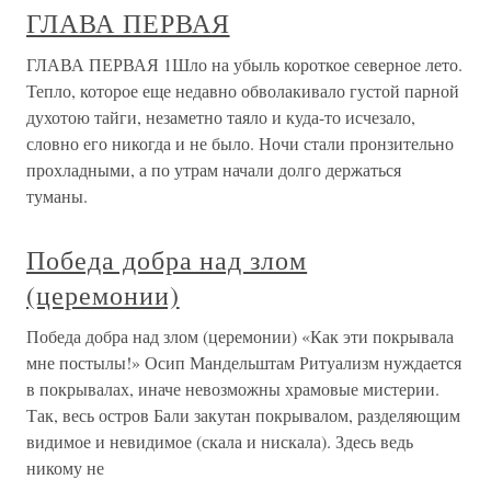
«Нет худа без добра» …После ратификации
концессионного договора фирма «Юнкерс» приступила
к налаживанию работы и модернизации завода в Филях.
Несколько сот рабочих и почти все инженеры приехали
из Германии, многие с семьями. Недалеко от завода
вырос поселок
Так не ищут
Так не ищут Рассмотрим сначала версию, щадящую
норманнскую теорию.Итак, «Повесть…» сообщает, что
новгородцы отбились от варягов, а этими варягами были
скандинавы, поскольку пришли варяги со стороны
Балтики.Это новгородцам как-то сразу не понравилось:
«И реша себе: князя
Сергей Ильюшин: ГРАНЬ
ДЕРЗОСТИ И ДОБРА