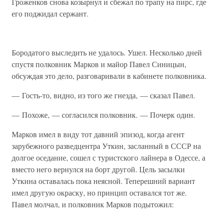
Гроженков снова козырнул и сбежал по трапу на пирс, где
его поджидал сержант.
Бородатого выследить не удалось. Ушел. Несколько дней
спустя полковник Марков и майор Павел Синицын,
обсуждая это дело, разговаривали в кабинете полковника.
— Гость-то, видно, из того же гнезда, — сказал Павел.
— Похоже, — согласился полковник. — Почерк один.
Марков имел в виду тот давний эпизод, когда агент
зарубежного разведцентра Уткин, засланный в СССР на
долгое оседание, сошел с туристского лайнера в Одессе, а
вместо него вернулся на борт другой. Цель засылки
Уткина оставалась пока неясной. Теперешний вариант
имел другую окраску, но принцип оставался тот же.
Павел молчал, и полковник Марков подытожил: