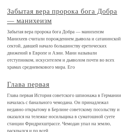
Сергей Ильюшин: ГРАНЬ ДЕРЗОСТИ И ДОБРА Есть
нечто общее между самолетом и театром. По тем
эмоциям, ощущениям, которые они приносят нам.
Закрываются двери театрального зала, гаснет свет, и ты
попадаешь в иной мир, где царствуют драматург,
режиссер и актеры. И если спектакль
Мотовство до добра не доводит
Мотовство до добра не доводит Следует подумать, что
делать с добытой дичью. Вероятно, сейчас вы
выбрасываете жир, почки, языки и кишки. Некоторые
охотники пренебрегают даже сердцем и печенью убитого
животного. Однако в условиях выживания такое
расточительство
ЧАСТЬ ПЕРВАЯ. «КУРСК» И ЕГО