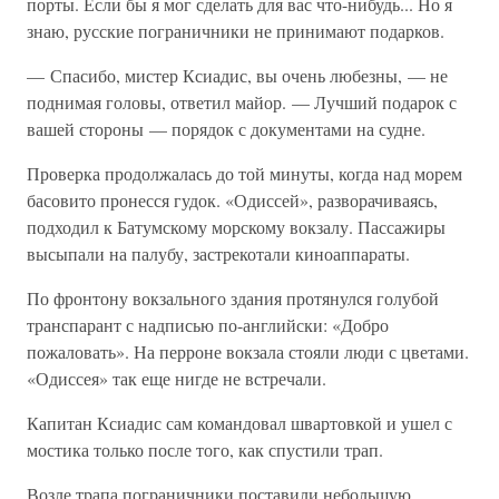
порты. Если бы я мог сделать для вас что-нибудь... Но я
знаю, русские пограничники не принимают подарков.
— Спасибо, мистер Ксиадис, вы очень любезны, — не
поднимая головы, ответил майор. — Лучший подарок с
вашей стороны — порядок с документами на судне.
Проверка продолжалась до той минуты, когда над морем
басовито пронесся гудок. «Одиссей», разворачиваясь,
подходил к Батумскому морскому вокзалу. Пассажиры
высыпали на палубу, застрекотали киноаппараты.
По фронтону вокзального здания протянулся голубой
транспарант с надписью по-английски: «Добро
пожаловать». На перроне вокзала стояли люди с цветами.
«Одиссея» так еще нигде не встречали.
Капитан Ксиадис сам командовал швартовкой и ушел с
мостика только после того, как спустили трап.
Возле трапа пограничники поставили небольшую