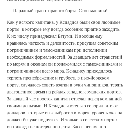
— Парадный трап с правого борта. Стоп-машина!
Как у всякого капитана, у Ксиадиса были свои любимые
порты, в которые ему всегда особенно приятно заходить.
К их числу принадлежал Батуми. И вообще ему
нравилась четкость и деловитость, присущая советским
пограничникам и таможенникам при исполнении
необходимых формальностей. За двадцать лет странствий
по морям и океанам он познакомился с таможенниками и
пограничниками всего мира. Ксиадису приходилось
терпеть пренебрежение и грубость в нью-йоркском
порту, случалось совать взятки в руки чиновников, терять
драгоценное время на рейдах западногерманских портов.
За каждый час простоя капитан отвечал перед компанией
своими деньгами. И Ксиадис частенько говорил, что от
долларов, которые он «выбросил в море», уровень океана
должен бы уже подняться. И только в советских портах
он никогда не потерял ни цента. Здесь неизменно