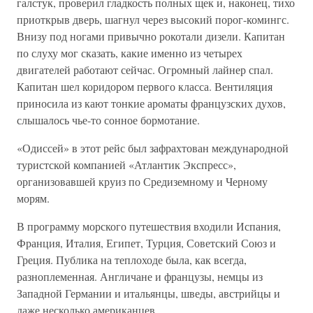
галстук, проверил гладкость полных щек и, наконец, тихо
приоткрыв дверь, шагнул через высокий порог-комингс.
Внизу под ногами привычно рокотали дизели. Капитан
по слуху мог сказать, какие именно из четырех
двигателей работают сейчас. Огромный лайнер спал.
Капитан шел коридором первого класса. Вентиляция
приносила из кают тонкие ароматы французских духов,
слышалось чье-то сонное бормотание.
«Одиссей» в этот рейс был зафрахтован международной
туристской компанией «Атлантик Экспресс»,
организовавшей круиз по Средиземному и Черному
морям.
В программу морского путешествия входили Испания,
Франция, Италия, Египет, Турция, Советский Союз и
Греция. Публика на теплоходе была, как всегда,
разноплеменная. Англичане и французы, немцы из
Западной Германии и итальянцы, шведы, австрийцы и
даже несколько американцев.