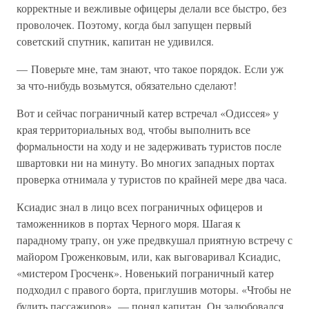
корректные и вежливые офицеры делали все быстро, без
проволочек. Поэтому, когда был запущен первый
советский спутник, капитан не удивился.
— Поверьте мне, там знают, что такое порядок. Если уж
за что-нибудь возьмутся, обязательно сделают!
Вот и сейчас пограничный катер встречал «Одиссея» у
края территориальных вод, чтобы выполнить все
формальности на ходу и не задерживать туристов после
швартовки ни на минуту. Во многих западных портах
проверка отнимала у туристов по крайней мере два часа.
Ксиадис знал в лицо всех пограничных офицеров и
таможенников в портах Черного моря. Шагая к
парадному трапу, он уже предвкушал приятную встречу с
майором Гроженковым, или, как выговаривал Ксиадис,
«мистером Гросченк». Новенький пограничный катер
подходил с правого борта, приглушив моторы. «Чтобы не
будить пассажиров», — понял капитан. Он залюбовался,