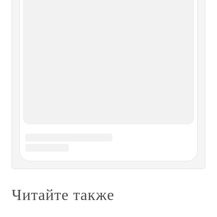
немецкий, трофейный и тоже не заряженный, что менее
естественно, пленкой. Не было пленки, ничего не
поделаешь, да и не
Не делай добра, не получишь…
Не делай добра, не получишь… Ирка родила лет в сорок,
если не старше, раньше как-то не получалось, а тут
перестройка, пустые прилавки в магазинах и главное –
никакой работы, никаких перспектив.Закрывались
заводы и фабрики, а людей, сильных, умных, нормальных
людей,
Глава седьмая Корень добра
Глава седьмая Корень добра
«Нет худа без добра»