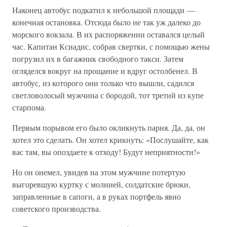
Наконец автобус подкатил к небольшой площади —
конечная остановка. Отсюда было не так уж далеко до
морского вокзала. В их распоряжении оставался целый
час. Капитан Ксиадис, собрав свертки, с помощью жены
погрузил их в багажник свободного такси. Затем
огляделся вокруг на прощание и вдруг остолбенел. В
автобус, из которого они только что вышли, садился
светловолосый мужчина с бородой, тот третий из купе
старпома.
Первым порывом его было окликнуть парня. Да, да, он
хотел это сделать. Он хотел крикнуть: «Послушайте, как
вас там, вы опоздаете к отходу! Будут неприятности!»
Но он онемел, увидев на этом мужчине потертую
выгоревшую куртку с молнией, солдатские брюки,
заправленные в сапоги, а в руках портфель явно
советского производства.