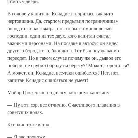
стоять у двери.
В голове у капитана Ксиадиса творилась какая-то
чертовщина. Да, старпом предъявил пограничникам
бородатого пассажира, но это был темноволосый
господин, один из тех двух, кого капитан считал
важными персонами. На посадке в автобус он видел
другого бородатого, блондина. Тот был неузнаваемо
переодет. Но в таком случае почему же он, дьявол его
побери, не срубил бороду на берегу?! Может, торопился?
А может, он, Ксиадис, все-таки ошибается? Нет, нет,
капитан Ксиадис ошибаться не умеет!
Майор Гроженков поднялся, козырнул капитану.
— Ну вот, сэр, все отлично. Счастливого плавания в
советских водах.
Ксиадис тоже встал.
— Я вас провожу.