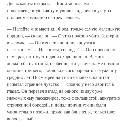
Дверь каюты открылась. Капитан шагнул в
полуосвещенную каюту и увидел сидящую в углу за
столиком компанию из трех человек.
— Налейте мне мастики, Фред, только самую маленькую
порцию, — сказал он. — С утра полезно убить бактерии
в желудке. — Он взял стакан и повернулся к
пассажирам: — Не спится, господа? — Он спросил по-
немецки, потому что двоих хорошо знал. Важные,
должно быть, птицы, особенно этот, в очках. Не помнил
он лишь третьего, светловолосого бородатого мужчину
средних лет. Посмотрев на этого человека, капитан
испытал странное чувство — словно у него двоится в
глазах. Он перевел взгляд на одного из двух уже
знакомых ему пассажиров, тоже с окладистой, аккуратно
стриженной бородой, и понял причину: они были
удивительно похожи, прямо как близнецы, только цвет
волос разный.