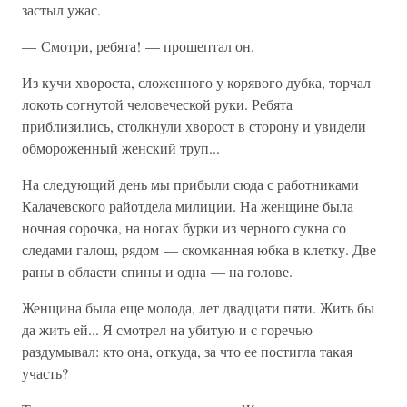
застыл ужас.
— Смотри, ребята! — прошептал он.
Из кучи хвороста, сложенного у корявого дубка, торчал
локоть согнутой человеческой руки. Ребята
приблизились, столкнули хворост в сторону и увидели
обмороженный женский труп...
На следующий день мы прибыли сюда с работниками
Калачевского райотдела милиции. На женщине была
ночная сорочка, на ногах бурки из черного сукна со
следами галош, рядом — скомканная юбка в клетку. Две
раны в области спины и одна — на голове.
Женщина была еще молода, лет двадцати пяти. Жить бы
да жить ей... Я смотрел на убитую и с горечью
раздумывал: кто она, откуда, за что ее постигла такая
участь?