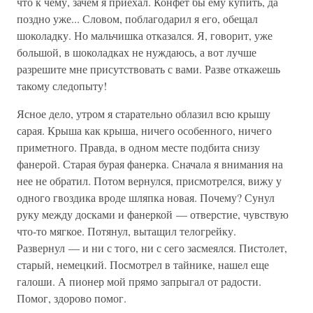
что к чему, зачем я приехал. Конфет бы ему купить, да
поздно уже... Словом, поблагодарил я его, обещал
шоколадку. Но мальчишка отказался. Я, говорит, уже
большой, в шоколадках не нуждаюсь, а вот лучше
разрешите мне присутствовать с вами. Разве откажешь
такому следопыту!
Ясное дело, утром я старательно облазил всю крышу
сарая. Крыша как крыша, ничего особенного, ничего
приметного. Правда, в одном месте подбита снизу
фанерой. Старая бурая фанерка. Сначала я внимания на
нее не обратил. Потом вернулся, присмотрелся, вижу у
одного гвоздика вроде шляпка новая. Почему? Сунул
руку между досками и фанеркой — отверстие, чувствую
что-то мягкое. Потянул, вытащил телогрейку.
Развернул — и ни с того, ни с сего засмеялся. Пистолет,
старый, немецкий. Посмотрел в тайнике, нашел еще
галоши. А пионер мой прямо запрыгал от радости.
Помог, здорово помог.