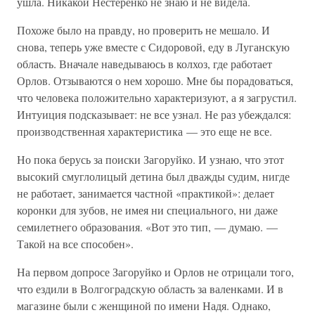
ушла. Никакой Нестеренко не знаю и не видела.
Похоже было на правду, но проверить не мешало. И
снова, теперь уже вместе с Сидоровой, еду в Луганскую
область. Вначале наведываюсь в колхоз, где работает
Орлов. Отзываются о нем хорошо. Мне бы порадоваться,
что человека положительно характеризуют, а я загрустил.
Интуиция подсказывает: не все узнал. Не раз убеждался:
производственная характеристика — это еще не все.
Но пока берусь за поиски Загоруйко. И узнаю, что этот
высокий смуглолицый детина был дважды судим, нигде
не работает, занимается частной «практикой»: делает
коронки для зубов, не имея ни специального, ни даже
семилетнего образования. «Вот это тип, — думаю. —
Такой на все способен».
На первом допросе Загоруйко и Орлов не отрицали того,
что ездили в Волгоградскую область за валенками. И в
магазине были с женщиной по имени Надя. Однако,