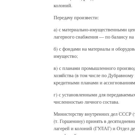
колоний.
Передачу произвести:
а) с материально-имущественными цен
лагерного снабжения — по балансу на 
б) с фондами на материалы и оборудов
имущество;
в) с планами промышленного производс
хозяйства (в том числе по Дубравном
кредитными планами и ассигнованиями
г) с установленными для передаваемы
численностью личного состава.
Министерству внутренних дел СССР (т
(т. Горшенину) принять в десятиднев
лагерей и колоний (ГУЛАГ) и Отдел д