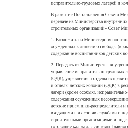
исправительно-трудовых лагерей и ко
В развитие Постановления Совета Мин
передаче из Министерства внутренних
строительных организаций» Совет Ми
1. Возложить на Министерство юстиц
осужденных к лишению свободы (кроме
содержание воспитанников детских во
2. Передать из Министерства внутре
управление исправительно-трудовых л
(ОДК), управления и отделы исправи
и отделы детских колоний (ОДК) в рес
лагери (кроме особых), исправительно
содержания осужденных несовершенно
детские приемники-распределители и 
входящими в их состав службами и п
строительными организациями и подсо
готовящие кадры для системы Главног