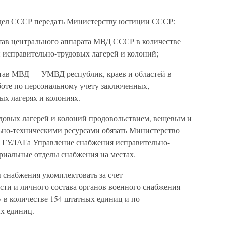
 дел СССР передать Министерству юстиции СССР:
тав центрального аппарата МВД СССР в количестве
 исправительно-трудовых лагерей и колоний;
став МВД — УМВД республик, краев и областей в
аботе по персональному учету заключенных,
ых лагерях и колониях.
удовых лагерей и колоний продовольствием, вещевым и
ьно-техническими ресурсами обязать Министерство
е ГУЛАГа Управление снабжения исправительно-
риальные отделы снабжения на местах.
 снабжения укомплектовать за счет
ти и личного состава органов военного снабжения
в количестве 154 штатных единиц и по
х единиц.