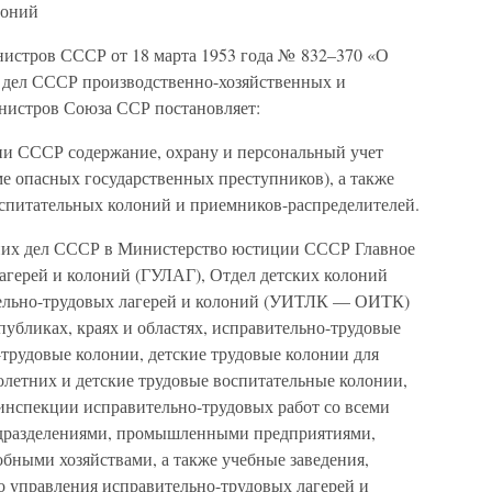
лоний
истров СССР от 18 марта 1953 года № 832–370 «О
 дел СССР производственно-хозяйственных и
нистров Союза ССР постановляет:
ии СССР содержание, охрану и персональный учет
 опасных государственных преступников), а также
спитательных колоний и приемников-распределителей.
нних дел СССР в Министерство юстиции СССР Главное
агерей и колоний (ГУЛАГ), Отдел детских колоний
тельно-трудовых лагерей и колоний (УИТЛК — ОИТК)
публиках, краях и областях, исправительно-трудовые
-трудовые колонии, детские трудовые колонии для
летних и детские трудовые воспитательные колонии,
инспекции исправительно-трудовых работ со всеми
одразделениями, промышленными предприятиями,
бными хозяйствами, а также учебные заведения,
о управления исправительно-трудовых лагерей и