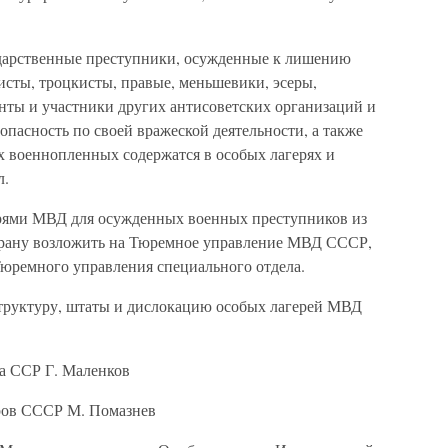
сударственные преступники, осужденные к лишению
исты, троцкисты, правые, меньшевики, эсеры,
нты и участники других антисоветских организаций и
опасность по своей вражеской деятельности, а также
 военнопленных содержатся в особых лагерях и
л.
ерями МВД для осужденных военных преступников из
рану возложить на Тюремное управление МВД СССР,
Тюремного управления специального отдела.
 структуру, штаты и дислокацию особых лагерей МВД
а ССР Г. Маленков
ров СССР М. Помазнев