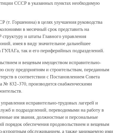
тиции СССР в указанных пунктах необходимую
Р (т. Горшенина) в целях улучшения руководства
колониями в месячный срок представить на
 структуру и штаты Главного управления
оний, имея в виду значительное дальнейшее
а ГУЛАГа, так и его периферийных подразделений.
ольствием и вещевым имуществом исправительно-
ю силу предприятиям и строительствам, переданным
ерств в соответствии с Постановлением Совета
да № 832–370, производится снабженческими
оительств.
 управления исправительно-трудовых лагерей и
служб и подразделений, переводимыми на работу в
нные им звания, должностные и персональные
ий порядок обеспечения продовольствием и вещевым
о-курортным обслуживанием, а также занимаемую ими