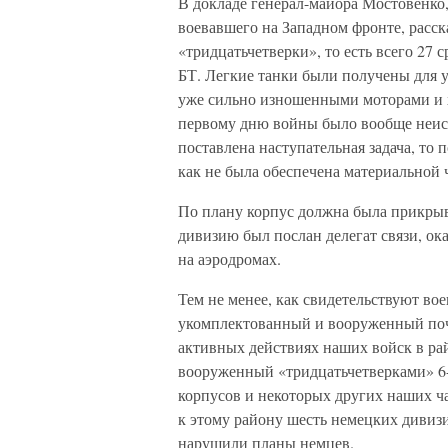
В докладе генерал-майора Мостовенко,
воевавшего на Западном фронте, расска
«тридцатьчетверки», то есть всего 27 
БТ. Легкие танки были получены для у
уже сильно изношенными моторами и х
первому дню войны было вообще неисп
поставлена наступательная задача, то п
как не была обеспечена материальной
По плану корпус должна была прикрыва
дивизию был послан делегат связи, ок
на аэродромах.
Тем не менее, как свидетельствуют во
укомплектованный и вооруженный поч
активных действиях наших войск в рай
вооруженный «тридцатьчетверками» 6-
корпусов и некоторых других наших ч
к этому району шесть немецких дивиз
нарушили планы немцев.