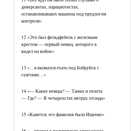
диверсантах, парашютистах,
останавливавших машины под предлогом
контроля»
12 «Это был фельдфебель с железным
крестом — первый немец, которого я
видел на войне»
13 «…я вызвался ехать под Бобруйск с
газетами…»
14 «— Какие немцы? — Танки и пехота
— Где? — В четырехстах метрах отсюда»
15 «Кажется, его фамилия была Ищенко»
16 «…прочел в политотделе записанную