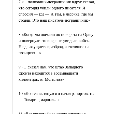
7 «…полковник-пограничник вдруг сказал,
что сегодня убили одного писателя. Я
спросил — где — А там, в лесочке, где мы
стояли. Это наш писатель-пограничник»
8 «Когда мы доехали до поворота на Оршу
и повернули, то впервые увидели войска.
Не движущиеся вразброд, а стоявшие на
позициях…»
9 «…сказал нам, что штаб Западного
фронта находится в восемнадцати
километрах от Могилева»
10 «Лестев вытянулся и начал рапортовать:
— Товарищ маршал…»
11 «Все кругом было полно слухами о