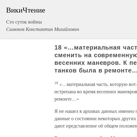
ВикиЧтение
Сто суток войны
Симонов Константин Михайлович
18 «…материальная част
сменить на современную
весенних маневров. К п
танков была в ремонте
18
«…материальная часть, которую вот
истрепана во время весенних маневро
ремонте…»
Я не нашел в архивах данных именно п
данные о состоянии некоторых других
дают представление об общем положе