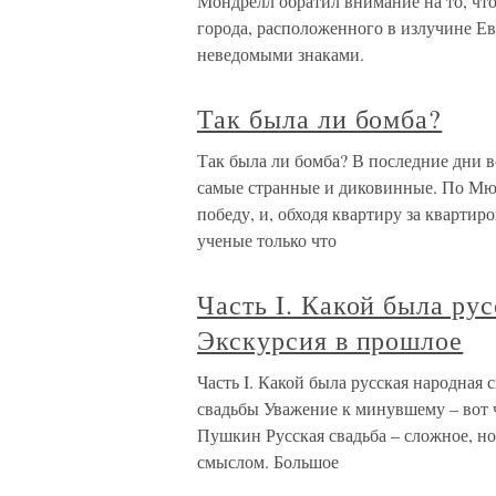
Мондрелл обратил внимание на то, чт
города, расположенного в излучине Е
неведомыми знаками.
Так была ли бомба?
Так была ли бомба? В последние дни 
самые странные и диковинные. По Мю
победу, и, обходя квартиру за квартир
ученые только что
Часть I. Какой была ру
Экскурсия в прошлое
Часть I. Какой была русская народная 
свадьбы Уважение к минувшему – вот ч
Пушкин Русская свадьба – сложное, но
смыслом. Большое