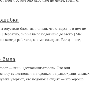
 тычет». А мне оно надо?Тем не менее, время от
 ошибка
мы опустили блок, мы поняли, что отверстие в нем не
. [Вероятно, оно не было подогнано до этого.] Мы
ша камера работала, как мы ожидали. Все данные,
е была
совет — вини «десталинизаторов». Это они
снову существования подонков в правоохранительных
лувека уверяют, что подонок в судьях — это хорошо,