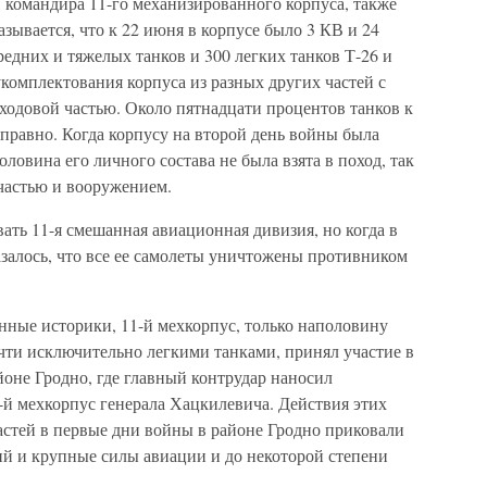
 командира 11-го механизированного корпуса, также
зывается, что к 22 июня в корпусе было 3 КВ и 24
средних и тяжелых танков и 300 легких танков Т-26 и
комплектования корпуса из разных других частей с
одовой частью. Около пятнадцати процентов танков к
равно. Когда корпусу на второй день войны была
оловина его личного состава не была взята в поход, так
 частью и вооружением.
ть 11-я смешанная авиационная дивизия, но когда в
азалось, что все ее самолеты уничтожены противником
енные историки, 11-й мехкорпус, только наполовину
ти исключительно легкими танками, принял участие в
оне Гродно, где главный контрудар наносил
й мехкорпус генерала Хацкилевича. Действия этих
астей в первые дни войны в районе Гродно приковали
ий и крупные силы авиации и до некоторой степени