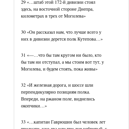
29 «…штаб этой 172-й дивизии стоял
здесь, на восточной стороне Днепра,
километрах в трех от Могилева»
30 «Он рассказал нам, что лучше всего у
них в дивизии дерется полк Кутепова…»
31 «—…что бы там кругом ни было, кто
бы там ни отступал, а мы стоим вот тут, у
Могилева, и будем стоять, пока живы»
32 «И железная дорога, и шоссе шли
перпендикулярно позициям полка.
Впереди, на ржаном поле, виднелись
окопчики…»
33 «…капитан Гаврюшин был человек лет
тридцати, уже два или три дня небритый, с