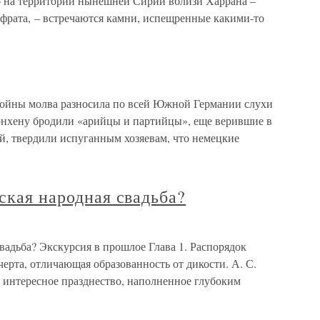
о на территории нынешней Сирии вблизи Харрана –
вфрата, – встречаются камни, испещренные какими-то
войны молва разносила по всей Южной Германии слухи
нхену бродили «арийцы и партийцы», еще верившие в
ой, твердили испуганным хозяевам, что немецкие
сская народная свадьба?
свадьба? Экскурсия в прошлое Глава 1. Распорядок
ерта, отличающая образованность от дикости. А. С.
 интересное празднество, наполненное глубоким