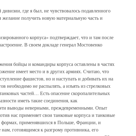
 дивизии, где я был, не чувствовалось подавленного
 и желание получить новую материальную часть и
зированного корпуса» подтверждает, что и там после
настроение. В своем докладе генерал Мостовенко
жения бойцы и командиры корпуса оставлены в частях
ложение имеет место и в других армиях. Считаю, что
аступление фашистов, но и наступать и добивать их на
ов необходимо не распылять, а изъять из стрелковых
танковых частей… Есть опасение скоропалительных
азности иметь такие соединения, как
 эти выводы неверными, преждевременными. Опыт
отив нас применяет свои танковые корпуса и танковые
 формах, применявшихся в Польше, Франции, и
е нам, готовящимся к разгрому противника, его