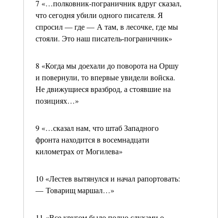
7 «…полковник-пограничник вдруг сказал,
что сегодня убили одного писателя. Я
спросил — где — А там, в лесочке, где мы
стояли. Это наш писатель-пограничник»
8 «Когда мы доехали до поворота на Оршу
и повернули, то впервые увидели войска.
Не движущиеся вразброд, а стоявшие на
позициях…»
9 «…сказал нам, что штаб Западного
фронта находится в восемнадцати
километрах от Могилева»
10 «Лестев вытянулся и начал рапортовать:
— Товарищ маршал…»
11 «Все кругом было полно слухами о