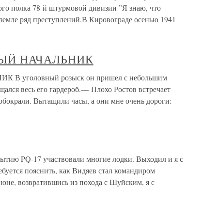
ого полка 78-й штурмовой дивизии ”Я знаю, что
 земле ряд преступлений.В Кировограде осенью 1941
ОВЫЙ НАЧАЛЬНИК
 В уголовный розыск он пришел с небольшим
щался весь его гардероб.— Плохо Ростов встречает
обокрали. Вытащили часы, а они мне очень дороги:
тию PQ-17 участвовали многие лодки. Выходил и я с
буется пояснить, как Видяев стал командиром
юне, возвратившись из похода с Шуйским, я с