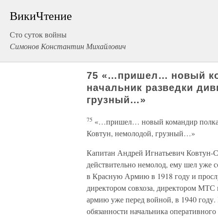
ВикиЧтение
Сто суток войны
Симонов Константин Михайлович
75 «…пришел… новый к
начальник разведки див
грузный…»
75
«…пришел… новый командир полка 
Ковтун, немолодой, грузный…»
Капитан Андрей Игнатьевич Ковтун-Ст
действительно немолод, ему шел уже с
в Красную Армию в 1918 году и просл
директором совхоза, директором МТС и
армию уже перед войной, в 1940 году
обязанности начальника оперативного