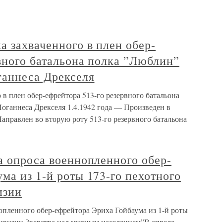
а захваченного в плен обер-
вного батальона полка ”Люблин”
ганнеса Дрекселя
 в плен обер-ефрейтора 513-го резервного батальона
оганнеса Дрекселя 1.4.1942 года — Произведен в
аправлен во вторую роту 513-го резервного батальона
а опроса военнопленного обер-
ма из 1-й роты 173-го пехотного
изии
опленного обер-ефрейтора Эриха Гойбаума из 1-й роты
дивизии Зверства над мирным населением”В апреле