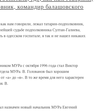
овник, командир балашовского
, как нам говорили, лежал татарин-подполковник,
нейшей судьбе подполковника Султан-Галиева,
ь в одесском госпитале, я так и не нашел никаких
иком МУРа с октября 1996 года стал Виктор
 отдела МУРа. В. Голованов был хорошим
т «а» до «я». В то же время для него характерен
я. В.
ыл назначен новый начальник МУРа Евгений