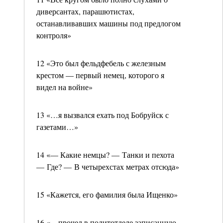
диверсантах, парашютистах,
останавливавших машины под предлогом
контроля»
12 «Это был фельдфебель с железным
крестом — первый немец, которого я
видел на войне»
13 «…я вызвался ехать под Бобруйск с
газетами…»
14 «— Какие немцы? — Танки и пехота
— Где? — В четырехстах метрах отсюда»
15 «Кажется, его фамилия была Ищенко»
16 «…прочел в политотделе записанную