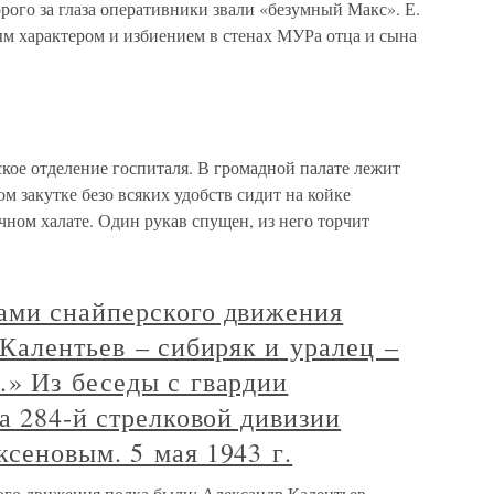
орого за глаза оперативники звали «безумный Макс». Е.
 характером и избиением в стенах МУРа отца и сына
кое отделение госпиталя. В громадной палате лежит
м закутке безо всяких удобств сидит на койке
чном халате. Один рукав спущен, из него торчит
ами снайперского движения
Калентьев – сибиряк и уралец –
» Из беседы с гвардии
а 284‑й стрелковой дивизии
сеновым. 5 мая 1943 г.
го движения полка были: Александр Калентьев –