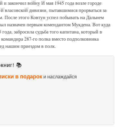
 и закончил войну И мая 1945 года возле городе
-й власовской дивизии, пытавшимися прорваться за
 После этого Ковтун успел побывать на Дальнем
 был назначен первым комендантом Мукдена. Вот куда
5 года, забросила судьба того капитана, который в
ь командира 287-го полка вместо подполковника
ед нашим приездом в полк.
книг! 📚
писки в подарок
и наслаждайся