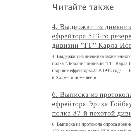
Читайте также
4. Выдержки из дневник
ефрейтора 513-го резер
дивизии ”ГГ” Карла Ио
4. Выдержки из дневника захваченного
полка ”Люблин” дивизии ”ГГ” Карла И
старшие ефрейторы.25.9.1942 года — Н
в Холме, и помещен в
6. Выписка из протокол
ефрейтора Эриха Гойбау
полка 87-й пехотой див
6. Выписка из протокола опроса военн
173-го пехотного полка 87-й пехотой 