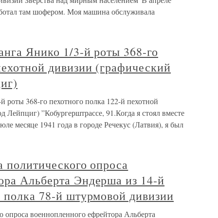
работал там шофером. Моя машина обслуживала
анга Янико 1/3-й роты 368-го
пехотной дивизии (графический
иг)
-й роты 368-го пехотного полка 122-й пехотной
д Лейпциг) ”Кобургерштрассе, 91.Когда я стоял вместе
ле месяце 1941 года в городе Речекус (Латвия), я был
а политического опроса
ора Альберта Эндерша из 14-й
о полка 78-й штурмовой дивизии
го опроса военнопленного ефрейтора Альберта