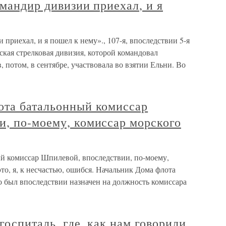
омандир дивизии приехал, и я
 приехал, и я пошел к нему»., 107-я, впоследствии 5-я
кая стрелковая дивизия, которой командовал
потом, в сентябре, участвовала во взятии Ельни. Во
ота батальонный комиссар
и, по-моему, комиссар морского
й комиссар Шпилевой, впоследствии, по-моему,
о, я, к несчастью, ошибся. Начальник Дома флота
был впоследствии назначен на должность комиссара
госпиталь, где, как нам говорили,