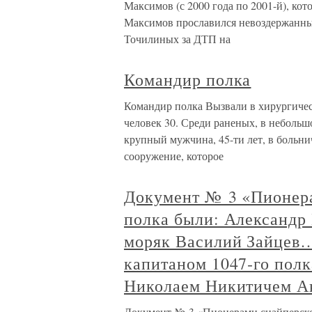
Максимов (с 2000 года по 2001-й), кот
Максимов прославился невоздержанным
Точилиных за ДТП на
Командир полка
Командир полка Вызвали в хирургичес
человек 30. Среди раненых, в небольшо
крупный мужчина, 45-ти лет, в больни
сооружение, которое
Документ № 3 «Пионер
полка были: Александр 
моряк Василий Зайцев…
капитаном 1047‑го полк
Николаем Никитичем Ак
Документ № 3 «Пионерами снайперско