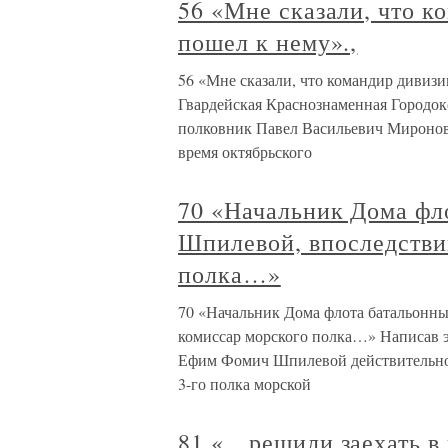
56 «Мне сказали, что к
пошел к нему».,
56 «Мне сказали, что командир дивизии
Гвардейская Краснознаменная Городокс
полковник Павел Васильевич Миронов, 
время октябрьского
70 «Начальник Дома фл
Шпилевой, впоследстви
полка…»
70 «Начальник Дома флота батальонны
комиссар морского полка…» Написав эт
Ефим Фомич Шпилевой действительно 
3-го полка морской
81 «…решили заехать в 