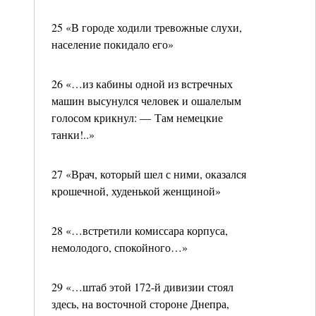
25 «В городе ходили тревожные слухи,
население покидало его»
26 «…из кабины одной из встречных
машин высунулся человек и ошалелым
голосом крикнул: — Там немецкие
танки!..»
27 «Врач, который шел с ними, оказался
крошечной, худенькой женщиной»
28 «…встретили комиссара корпуса,
немолодого, спокойного…»
29 «…штаб этой 172-й дивизии стоял
здесь, на восточной стороне Днепра,