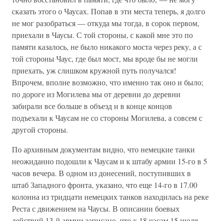
сказать этого о Чаусах. Попав в эти места теперь, я долго
не мог разобраться — откуда мы тогда, в сорок первом,
приехали в Чаусы. С той стороны, с какой мне это по
памяти казалось, не было никакого моста через реку, а с
той стороны Чаус, где был мост, мы вроде бы не могли
приехать, уж слишком кружной путь получался!
Впрочем, вполне возможно, что именно так оно и было;
по дороге из Могилева мы от деревни до деревни
забирали все больше в объезд и в конце концов
подъехали к Чаусам не со стороны Могилева, а совсем с
другой стороны.
По архивным документам видно, что немецкие танки
неожиданно подошли к Чаусам и к штабу армии 15-го в 5
часов вечера. В одном из донесений, поступивших в
штаб Западного фронта, указано, что еще 14-го в 17.00
колонна из тридцати немецких танков находилась на реке
Реста с движением на Чаусы. В описании боевых
действий 13-й армии записано, что к 18 часам 15 июля