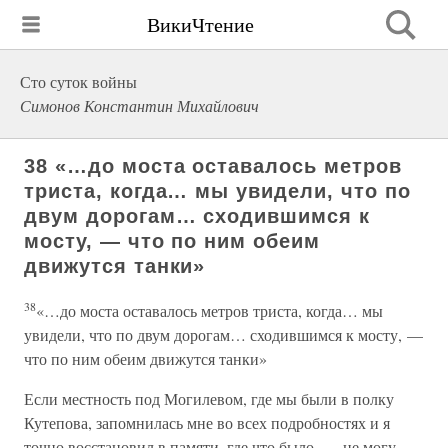
ВикиЧтение
Сто суток войны
Симонов Константин Михайлович
38 «…до моста оставалось метров
триста, когда… мы увидели, что по
двум дорогам… сходившимся к
мосту, — что по ним обеим
движутся танки»
38
«…до моста оставалось метров триста, когда… мы
увидели, что по двум дорогам… сходившимся к мосту, —
что по ним обеим движутся танки»
Если местность под Могилевом, где мы были в полку
Кутепова, запомнилась мне во всех подробностях и я
точно восстановил в памяти, где что было, — не могу