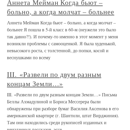
Аннета Мейман Когда бьют –
больно, а когда молчат – больнее
Аннета Мейман Когда бьют – больно, а когда молчат –
больнее Я пошла в 5-й класс в 60-м (неужели это было
так давно?!). И почему-то именно в этот момент у меня
возникли проблемы с самооценкой. Я была худенькой,
невысокого роста, с толстенной, до попки, косой и
веснушками по всему
III. «Развели по двум разным
концам Земли…»
III. «Развели по двум разным концам Земли…» Письма
Беллы Ахмадулиной и Бориса Мессерера были
обнаружены при разборе бумаг Василия Аксенова в его
американской квартире (г. Шантили, штат Вирджиния).
Там они находились среди рукописей изданных и
неизданных рассказов, эссе,