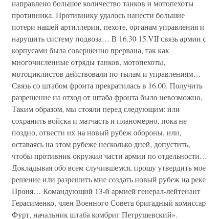
направлено большое количество танков и мотопехоты
противника. Противнику удалось нанести большие
потери нашей артиллерии, пехоте, органам управления и
нарушить систему подвоза… В 16.30 15.VII связь армии с
корпусами была совершенно прервана, так как
многочисленные отряды танков, мотопехоты,
мотоциклистов действовали по тылам и управлениям…
Связь со штабом фронта прекратилась в 16.00. Получить
разрешение на отход от штаба фронта было невозможно.
Таким образом, мы стояли перед следующим: или
сохранить войска и матчасть и планомерно, пока не
поздно, отвести их на новый рубеж обороны, или,
оставаясь на этом рубеже несколько дней, допустить,
чтобы противник окружил части армии по отдельности…
Докладывая обо всем случившемся, прошу утвердить мое
решение или разрешить мне создать новый рубеж на реке
Проня… Командующий 13-й армией генерал-лейтенант
Герасименко, член Военного Совета бригадный комиссар
Фурт, начальник штаба комбриг Петрушевский».