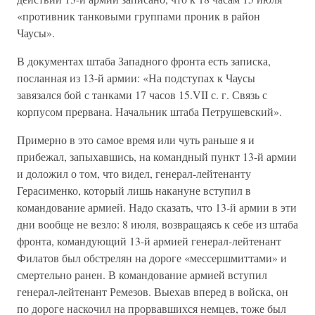
«противник танковыми группами проник в район
Чаусы».
В документах штаба Западного фронта есть записка,
посланная из 13-й армии: «На подступах к Чаусы
завязался бой с танками 17 часов 15.VII с. г. Связь с
корпусом прервана. Начальник штаба Петрушевский».
Примерно в это самое время или чуть раньше я и
прибежал, запыхавшись, на командный пункт 13-й армии
и доложил о том, что видел, генерал-лейтенанту
Герасименко, который лишь накануне вступил в
командование армией. Надо сказать, что 13-й армии в эти
дни вообще не везло: 8 июля, возвращаясь к себе из штаба
фронта, командующий 13-й армией генерал-лейтенант
Филатов был обстрелян на дороге «мессершмиттами» и
смертельно ранен. В командование армией вступил
генерал-лейтенант Ремезов. Выехав вперед в войска, он
по дороге наскочил на прорвавшихся немцев, тоже был