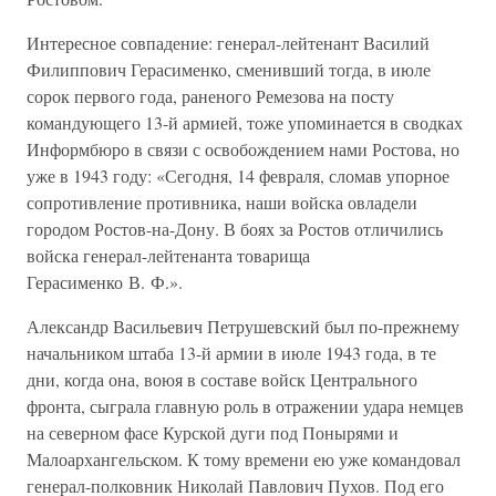
Интересное совпадение: генерал-лейтенант Василий
Филиппович Герасименко, сменивший тогда, в июле
сорок первого года, раненого Ремезова на посту
командующего 13-й армией, тоже упоминается в сводках
Информбюро в связи с освобождением нами Ростова, но
уже в 1943 году: «Сегодня, 14 февраля, сломав упорное
сопротивление противника, наши войска овладели
городом Ростов-на-Дону. В боях за Ростов отличились
войска генерал-лейтенанта товарища
Герасименко В. Ф.».
Александр Васильевич Петрушевский был по-прежнему
начальником штаба 13-й армии в июле 1943 года, в те
дни, когда она, воюя в составе войск Центрального
фронта, сыграла главную роль в отражении удара немцев
на северном фасе Курской дуги под Понырями и
Малоархангельском. К тому времени ею уже командовал
генерал-полковник Николай Павлович Пухов. Под его