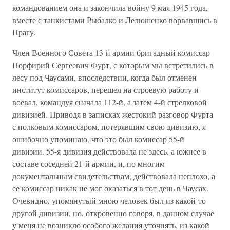
командованием она и закончила войну 9 мая 1945 года,
вместе с танкистами Рыбалко и Лелюшенко ворвавшись в
Прагу.
Член Военного Совета 13-й армии бригадный комиссар
Порфирий Сергеевич Фурт, с которым мы встретились в
лесу под Чаусами, впоследствии, когда был отменен
институт комиссаров, перешел на строевую работу и
воевал, командуя сначала 112-й, а затем 4-й стрелковой
дивизией. Приводя в записках жестокий разговор Фурта
с полковым комиссаром, потерявшим свою дивизию, я
ошибочно упоминаю, что это был комиссар 55-й
дивизии. 55-я дивизия действовала не здесь, а южнее в
составе соседней 21-й армии, и, по многим
документальным свидетельствам, действовала неплохо, а
ее комиссар никак не мог оказаться в тот день в Чаусах.
Очевидно, упомянутый мною человек был из какой-то
другой дивизии, но, откровенно говоря, в данном случае
у меня не возникло особого желания уточнять, из какой