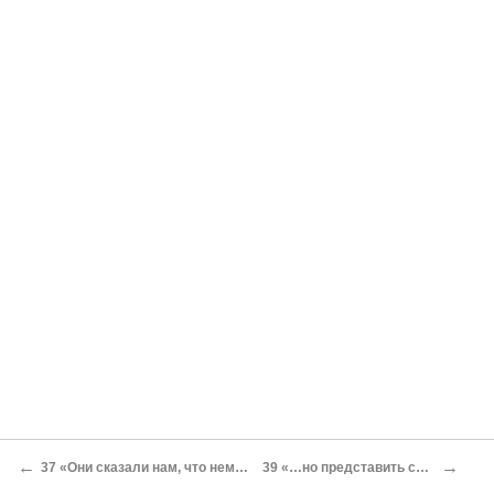
←
→
37 «Они сказали нам, что немцы высадили впереди десант с двумя танкетками…»
39 «…но представить себе, что немцы в Смоленске… мы не могли»