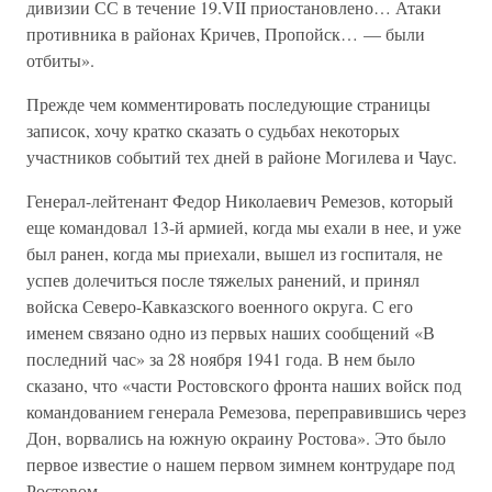
дивизии СС в течение 19.VII приостановлено… Атаки
противника в районах Кричев, Пропойск… — были
отбиты».
Прежде чем комментировать последующие страницы
записок, хочу кратко сказать о судьбах некоторых
участников событий тех дней в районе Могилева и Чаус.
Генерал-лейтенант Федор Николаевич Ремезов, который
еще командовал 13-й армией, когда мы ехали в нее, и уже
был ранен, когда мы приехали, вышел из госпиталя, не
успев долечиться после тяжелых ранений, и принял
войска Северо-Кавказского военного округа. С его
именем связано одно из первых наших сообщений «В
последний час» за 28 ноября 1941 года. В нем было
сказано, что «части Ростовского фронта наших войск под
командованием генерала Ремезова, переправившись через
Дон, ворвались на южную окраину Ростова». Это было
первое известие о нашем первом зимнем контрударе под
Ростовом.