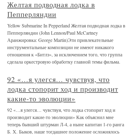
Желтая подводная лодка в
Пепперляндии
Yellow Submarine In Pepperland Желтая подводная лодка в
Пепперляндии (John Lennon/Paul McCartney
Аранжировка: George Martin)Эти привлекательные
инструментальные композиции не имеют никакого
отношения к «Битлз», за исключением того, что группа
сделала оркестровую обработку главной темы фильма.
92 «…я улегся… чувствуя, что
лодка стопорит ход и производит
какие-то эволюции»
92 «…я улегся… чувствуя, что лодка стопорит ход и
производит какие-то эволюции» Как объяснил мне
теперь бывший штурман Л-4, а ныне капитан 1-го ранга
Б. X. Быков, наше тогдашнее положение осложнялось