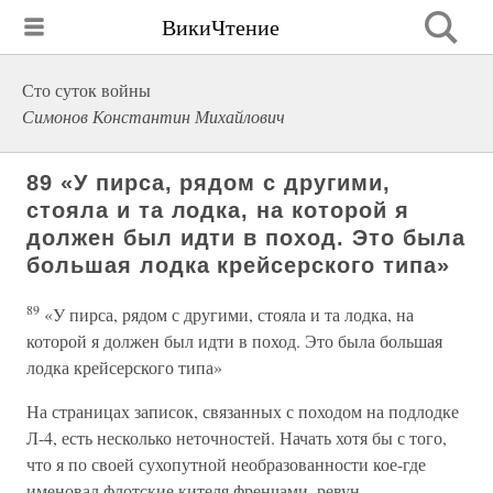
ВикиЧтение
Сто суток войны
Симонов Константин Михайлович
89 «У пирса, рядом с другими,
стояла и та лодка, на которой я
должен был идти в поход. Это была
большая лодка крейсерского типа»
89
«У пирса, рядом с другими, стояла и та лодка, на
которой я должен был идти в поход. Это была большая
лодка крейсерского типа»
На страницах записок, связанных с походом на подлодке
Л-4, есть несколько неточностей. Начать хотя бы с того,
что я по своей сухопутной необразованности кое-где
именовал флотские кителя френчами, ревун —