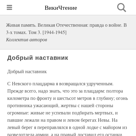
ВикиЧтение
Живая память. Великая Отечественная: правда о войне. В
3-х томах. Том 3. [1944-1945]
Коллектив авторов
Добрый наставник
Добрый наставник
С Невского плацдарма я возвращался удрученным.
Прежде всего, надо знать, что это за плацдарм: полтора
километра по фронту и шестьсот метров в глубину; огонь
противника ужасающий, жертвы с нашей стороны
огромные: живые не успевали подбирать мертвых, и
павшие лежали на правом и левом берегах Невы. На
левый берег я переправлялся в одной лодке с майором из
разведотдела армии, а на правый доставил его останки,