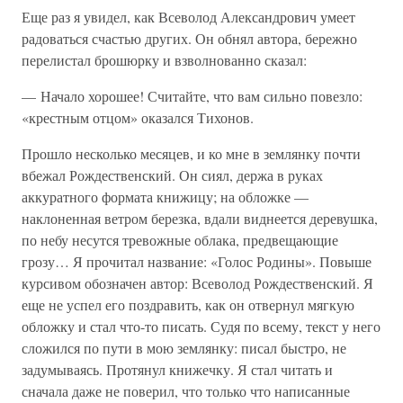
Еще раз я увидел, как Всеволод Александрович умеет
радоваться счастью других. Он обнял автора, бережно
перелистал брошюрку и взволнованно сказал:
— Начало хорошее! Считайте, что вам сильно повезло:
«крестным отцом» оказался Тихонов.
Прошло несколько месяцев, и ко мне в землянку почти
вбежал Рождественский. Он сиял, держа в руках
аккуратного формата книжицу; на обложке —
наклоненная ветром березка, вдали виднеется деревушка,
по небу несутся тревожные облака, предвещающие
грозу… Я прочитал название: «Голос Родины». Повыше
курсивом обозначен автор: Всеволод Рождественский. Я
еще не успел его поздравить, как он отвернул мягкую
обложку и стал что-то писать. Судя по всему, текст у него
сложился по пути в мою землянку: писал быстро, не
задумываясь. Протянул книжечку. Я стал читать и
сначала даже не поверил, что только что написанные