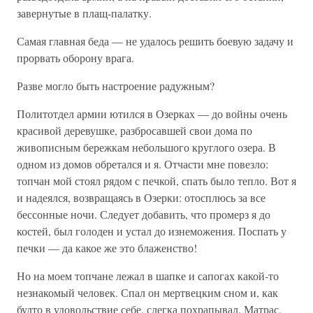
завернутые в плащ-палатку.
Самая главная беда — не удалось решить боевую задачу и
прорвать оборону врага.
Разве могло быть настроение радужным?
Политотдел армии ютился в Озерках — до войны очень
красивой деревушке, разбросавшей свои дома по
живописным бережкам небольшого круглого озера. В
одном из домов обретался и я. Отчасти мне повезло:
топчан мой стоял рядом с печкой, спать было тепло. Вот я
и надеялся, возвращаясь в Озерки: отосплюсь за все
бессонные ночи. Следует добавить, что промерз я до
костей, был голоден и устал до изнеможения. Поспать у
печки — да какое же это блаженство!
Но на моем топчане лежал в шапке и сапогах какой-то
незнакомый человек. Спал он мертвецким сном и, как
будто в удовольствие себе, слегка похрапывал. Матрас,