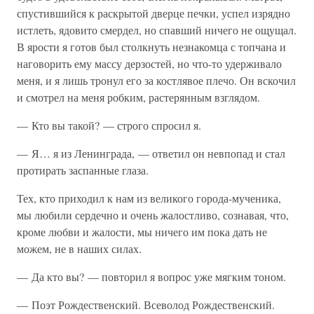
спустившийся к раскрытой дверце печки, успел изрядно
истлеть, ядовито смердел, но спавший ничего не ощущал.
В ярости я готов был столкнуть незнакомца с топчана и
наговорить ему массу дерзостей, но что-то удерживало
меня, и я лишь тронул его за костлявое плечо. Он вскочил
и смотрел на меня робким, растерянным взглядом.
— Кто вы такой? — строго спросил я.
— Я… я из Ленинграда, — ответил он невпопад и стал
протирать заспанные глаза.
Тех, кто приходил к нам из великого города-мученика,
мы любили сердечно и очень жалостливо, сознавая, что,
кроме любви и жалости, мы ничего им пока дать не
можем, не в наших силах.
— Да кто вы? — повторил я вопрос уже мягким тоном.
— Поэт Рождественский. Всеволод Рождественский.