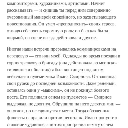
композиторами, художниками, артистами. Начнет
рассказывать — и сидишь ты перед ним совершенно
очарованный манерой спокойного, но захватывающего
повествования. Он умел «преподносить» своих героев,
отводя себе очень скромную роль: он был как бы за
ширмой, на сцене всегда действовали другие.
Иногда наши встречи прерывались командировками на
передовую — его или моей. Однажды во время поездки в
горнострелковую бригаду (она действовала во мгинско-
синявинских болотах) я был восхищен подвигом
лейтенанта-пулеметчика Ивана Смирнова. Он защищал
свой рубеж до последней возможности. Даже раненый,
оставаясь один у «максима», он не покинул боевого
поста. Его поливали огнем из пулеметов — Смирнов
выдержал, не дрогнул. Обрушили на него десятки мин —
он оглох, но не сдвинулся с места. Тогда обозленные
фашисты направили против него танк. Иван пропустил
стальное чудовище, а потом прострочил пехоту огнем