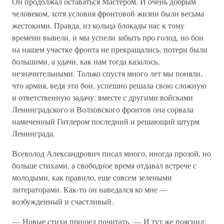
Он продолжал оставаться Мастером. И очень добрым
человеком, хотя условия фронтовой жизни были весьма
жестокими. Правда, из кольца блокады нас к тому
времени вывели, и мы успели забыть про голод, но бои
на нашем участке фронта не прекращались, потери были
большими, а удачи, как нам тогда казалось,
незначительными. Только спустя много лет мы поняли,
что армия, ведя эти бои, успешно решала свою сложную
и ответственную задачу: вместе с другими войсками
Ленинградского и Волховского фронтов она сорвала
намеченный Гитлером последний и решающий штурм
Ленинграда.
Всеволод Александрович писал много, иногда прозой, но
больше стихами, а свободное время отдавал встрече с
молодыми, как правило, еще совсем зелеными
литераторами. Как-то он наведался ко мне —
возбужденный и счастливый.
— Новые стихи пришел почитать. — И тут же пояснил: