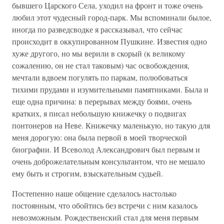
бывшего Царского Села, уходил на фронт и тоже очень
любил этот чудесный город-парк. Мы вспоминали былое,
иногда по разведсводке я рассказывал, что сейчас
происходит в оккупированном Пушкине. Известия одно
хуже другого, но мы верили в скорый (к великому
сожалению, он не стал таковым) час освобождения,
мечтали вдвоем погулять по паркам, полюбоваться
тихими прудами и изумительными памятниками. Была и
еще одна причина: в перерывах между боями, очень
кратких, я писал небольшую книжечку о подвигах
понтонеров на Неве. Книжечку маленькую, но такую для
меня дорогую: она была первой в моей творческой
биографии. И Всеволод Александрович был первым и
очень доброжелательным консультантом, что не мешало
ему быть и строгим, взыскательным судьей.
Постепенно наше общение сделалось настолько
постоянным, что обойтись без встречи с ним казалось
невозможным. Рождественский стал для меня первым