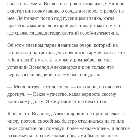
своего пулемета. Вышел из строя и «максим»; Смирнов
схватил винтовку павшего солдата и повел стрельбу из
нее. Лейтенант погиб под гусеницами танка, когда
вражеская машина во второй раз стала утюжить место,
где сражался двадцатидвухлетний герой-пулеметчик.
Об этом славном парне я написал очерк, который на
второй или на третий день появился в армейской газете
«Ленинский путь». И тем же утром забрел ко мне
уставший Всеволод Александрович: он только что
вернулся с передовой, но ему было не до сна.
— Меня потряс этот человек, — сказал он, и голос его
дрогнул. — Какое мужество, какая верность своему
воинскому долгу! Я хочу написать о нем стихи.
Я знал, что Всеволод Александрович не принадлежит к
числу поэтов, способных быстро откликаться на то или
иное событие; он, пожалуй, более «академичен», и долгое
раздумье над поэтическими образами было для него