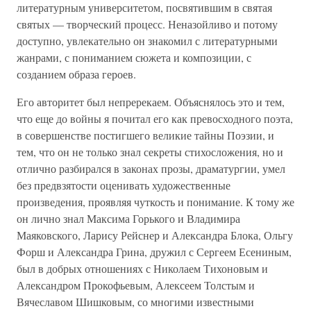
литературным университетом, посвятившим в святая
святых — творческий процесс. Неназойливо и потому
доступно, увлекательно он знакомил с литературными
жанрами, с пониманием сюжета и композиции, с
созданием образа героев.
Его авторитет был непререкаем. Объяснялось это и тем,
что еще до войны я почитал его как превосходного поэта,
в совершенстве постигшего великие тайны Поэзии, и
тем, что он не только знал секреты стихосложения, но и
отлично разбирался в законах прозы, драматургии, умел
без предвзятости оценивать художественные
произведения, проявляя чуткость и понимание. К тому же
он лично знал Максима Горького и Владимира
Маяковского, Ларису Рейснер и Александра Блока, Ольгу
Форш и Александра Грина, дружил с Сергеем Есениным,
был в добрых отношениях с Николаем Тихоновым и
Александром Прокофьевым, Алексеем Толстым и
Вячеславом Шишковым, со многими известными